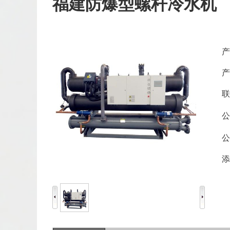
福建防爆型螺杆冷水机
产
产
联
公
公
添